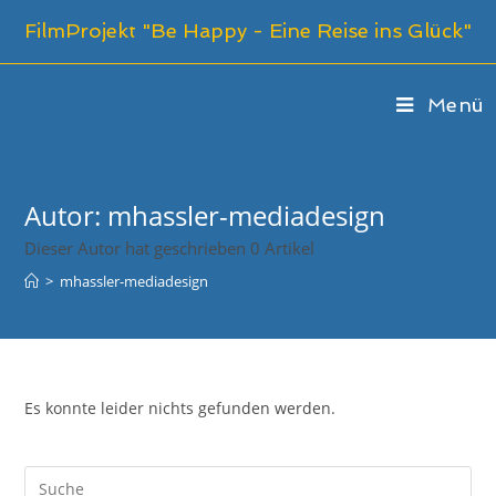
Zum
FilmProjekt "Be Happy - Eine Reise ins Glück"
Inhalt
springen
Menü
Autor:
mhassler-mediadesign
Dieser Autor hat geschrieben 0 Artikel
>
mhassler-mediadesign
Es konnte leider nichts gefunden werden.