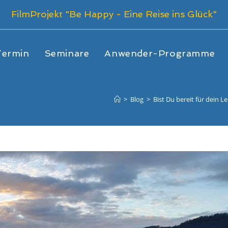
FilmProjekt "Be Happy - Eine Reise ins Glück"
Termin
Seminare
Anwender-Programme
>
Blog
>
Bist Du bereit für dein 